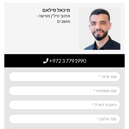
מיכאל סילאם
מתווך נדל"ן מורשה -
מושבים
+972 3 7791990