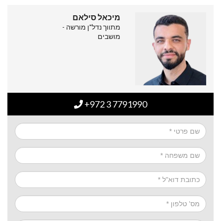
מיכאל סילאם
מתווך נדל"ן מורשה -
מושבים
+972 3 7791990