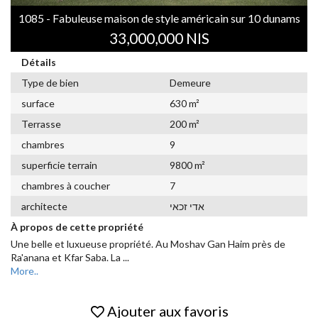
1085 - Fabuleuse maison de style américain sur 10 dunams
33,000,000 NIS
Détails
Type de bien
Demeure
surface
630 m²
Terrasse
200 m²
chambres
9
superficie terrain
9800 m²
chambres à coucher
7
אדי זכאי
architecte
À propos de cette propriété
Une belle et luxueuse propriété. Au Moshav Gan Haim près de
Ra'anana et Kfar Saba. La
...
More..
Ajouter aux favoris