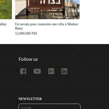
alley
Un terrain pour construire une villa à Moshav
Luxueux manoir à 
Basra
12,000,000 NIS
32,000,000 NIS
Follow us
NEWSLETTER