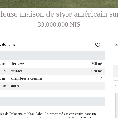
leuse maison de style américain s
33,000,000 NIS
10 dunams
P
ure
Terrasse
200 m²
9
surface
630 m²
0 m²
chambres à coucher
7
C
autre
אדי 
s de Ra'anana et Kfar Saba. La propriété est construite dans un