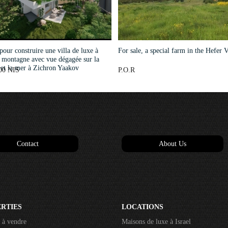
pour construire une villa de luxe à
For sale, a special farm in the Hefer V
 montagne avec vue dégagée sur la
et la mer à Zichron Yaakov
00 NIS
P.O.R
Contact
About Us
RTIES
LOCATIONS
 à vendre
Maisons de luxe à Israel