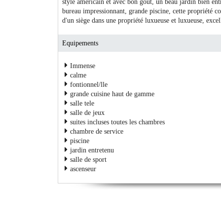
style américain et avec bon goût, un beau jardin bien ent
bureau impressionnant, grande piscine, cette propriété con
d'un siège dans une propriété luxueuse et luxueuse, excell
Equipements
Immense
calme
fontionnel/lle
grande cuisine haut de gamme
salle tele
salle de jeux
suites incluses toutes les chambres
chambre de service
piscine
jardin entretenu
salle de sport
ascenseur