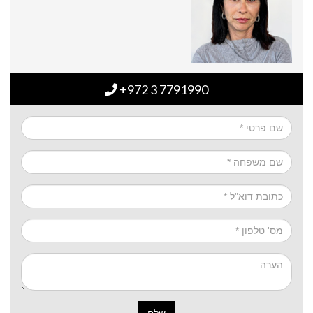
+972 3 7791990
שלח