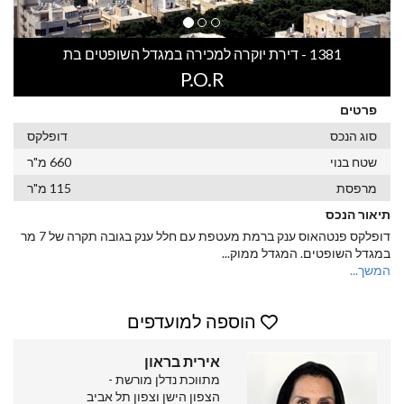
1381 - דירת יוקרה למכירה במגדל השופטים בת
P.O.R
פרטים
סוג הנכס
דופלקס
שטח בנוי
660 מ"ר
מרפסת
115 מ"ר
תיאור הנכס
דופלקס פנטהאוס ענק ברמת מעטפת עם חלל ענק בגובה תקרה של 7 מר
במגדל השופטים. המגדל ממוק
...
המשך...
הוספה למועדפים
אירית בראון
מתווכת נדלן מורשת -
הצפון הישן וצפון תל אביב