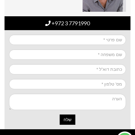
+972 3 7791990
שלח