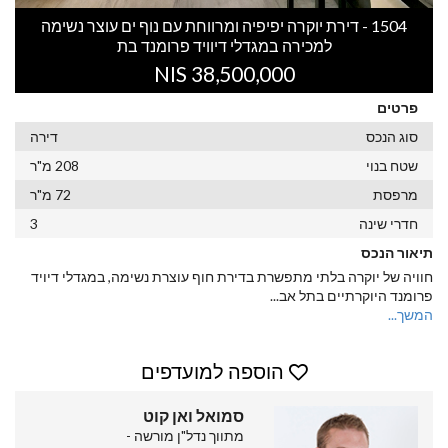
1504 - דירת יוקרה יפיפיה ומרווחת עם נוף ים עוצר נשימה
למכירה במגדלי דיוויד פרומנד בת
38,500,000 NIS
פרטים
סוג הנכס
דירה
שטח בנוי
208 מ"ר
מרפסת
72 מ"ר
חדרי שינה
3
תיאור הנכס
חוויה של יוקרה בלתי מתפשרת בדירת חוף עוצרת נשימה, במגדלי דיויד
פרומנד היוקרתיים בתל אב
...
המשך...
הוספה למועדפים
סמואל ואן קוט
מתווך נדל"ן מורשה -