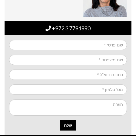
+972 3 7791990
שלח