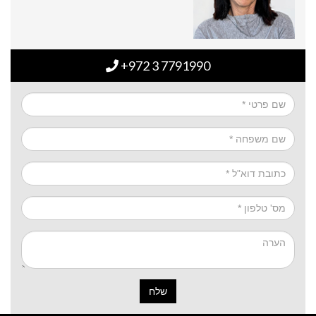
+972 3 7791990
שלח