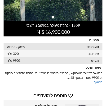
1509 - נחלה מעולה במושב ניר צבי
16,900,000 NIS
פרטים
סוג הנכס
משק / אחוזה
שטח בנוי
320 מ"ר
מגרש
9901 מ"ר
תיאור הנכס
במושב ניר צבי המבוקש , בסמיכות לערים מרכזיות , נחלה מדהימה חלקה
א 9901 מטר , בנוסף 18
...
המשך...
הוספה למועדפים
מיכאל סילאם