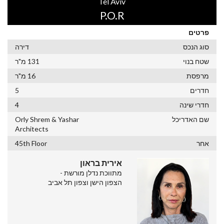
Tel Aviv
P.O.R
פרטים
סוג הנכס
דירה
שטח בנוי
131 מ"ר
מרפסת
16 מ"ר
חדרים
5
חדרי שינה
4
שם האדריכל
Orly Shrem & Yashar
Architects
אחר
45th Floor
אירית בראון
מתווכת נדלן מורשת -
הצפון הישן וצפון תל אביב