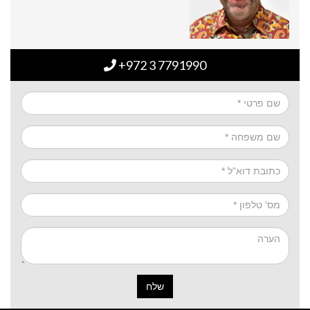
+972 3 7791990
שלח