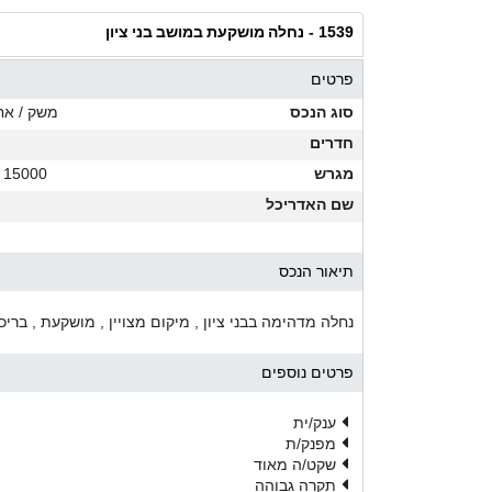
נחלה מושקעת במושב בני ציון
1539 -
פרטים
סוג הנכס
משק / אח
חדרים
מגרש
15000 מ"ר
שם האדריכל
תיאור הנכס
נחלה מדהימה בבני ציון , מיקום מצויין , מושקעת , ברי
פרטים נוספים
ענק/ית
מפנק/ת
שקט/ה מאוד
תקרה גבוהה