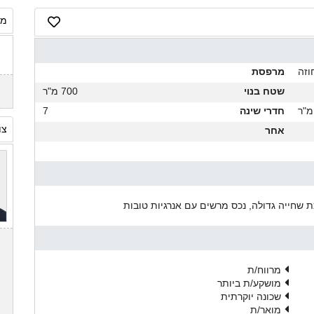
מח
וזה
מרפסת
שטח בנוי
700 מ"ר
חדרי שינה
7
צו
אחר
כת שחייה גדולה, נכס מרשים עם אנרגיות טובות
מרווח/ת
מושקע/ת ביותר
שכונה יוקרתית
מואר/ת