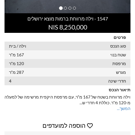
1547 - וילה מרווחת ברמות מוצא ירושלים
8,250,000 NIS
פרטים
סוג הנכס
וילה / בית
שטח בנוי
167 מ"ר
מרפסת
120 מ"ר
מגרש
287 מ"ר
חדרי שינה
4
תיאור הנכס
וילה מרווחת בשטח של 167 מ"ר, עם מרפסת היקפית מרשימה של למעלה
מ-120 מ"ר. כוללת 4 חדרי ש
...
המשך...
הוספה למועדפים