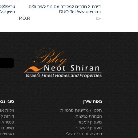
 בפרויקט מגדלי
דירת 2 חדרים למכירה עם נוף לעיר ולים
טריפלקס 
בפרויקט DUO Tel Aviv
הישן של 
P.O.R
P.O.R
נאות שירן
סוגי נכ
תקנון / מדיניות פרטיות
וילות או
הצהרת נגישות
דירות ל
מעוניין למכור
פנטהאוז
מעוניין להשכיר
משקים ל
כמה שווה הבית שלי
מגרשים 