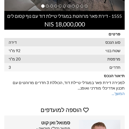
1555 - דירת פאר מרוהטת במגדלי טיילת דוד עם נוף קסום לים
18,000,000 NIS
פרטים
סוג הנכס
דירה
שטח בנוי
92 מ"ר
מרפסת
20 מ"ר
חדרים
3
תיאור הנכס
למכירה דירת פאר במגדלי טיילת דוד, הכוללת 3 חדרים מרוהטים עם
תכנון אדריכלי מודרני ואופנ
...
המשך...
הוספה למועדפים
סמואל ואן קוט
מתווך נדל"ן מורשה -