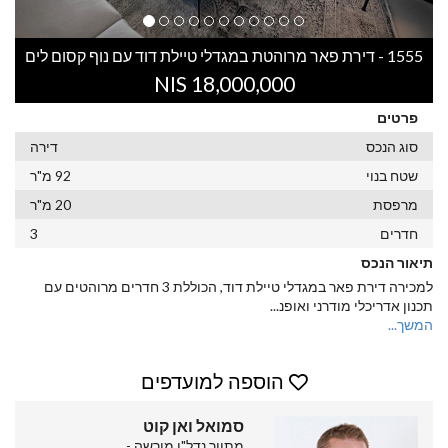
1555 - דירת פאר מרוהטת במגדלי טיילת דוד עם נוף קסום לים
18,000,000 NIS
פרטים
סוג הנכס
דירה
שטח בנוי
92 מ"ר
מרפסת
20 מ"ר
חדרים
3
תיאור הנכס
למכירה דירת פאר במגדלי טיילת דוד, הכוללת 3 חדרים מרוהטים עם
תכנון אדריכלי מודרני ואופנ
...
המשך...
הוספה למועדפים
סמואל ואן קוט
מתווך נדל"ן מורשה -