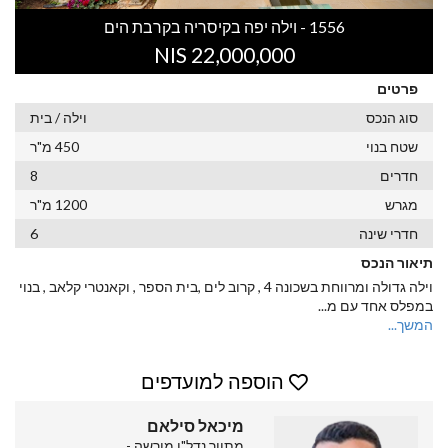
1556 - וילה יפה בקיסריה בקרבת הים
22,000,000 NIS
פרטים
סוג הנכס
וילה / בית
שטח בנוי
450 מ"ר
חדרים
8
מגרש
1200 מ"ר
חדרי שינה
6
תיאור הנכס
וילה גדולה ומרווחת בשכונה 4 , קרוב לים ,בית הספר , וקאנטרי קלאב , בנוי
במפלס אחד עם מ
...
המשך...
הוספה למועדפים
מיכאל סילאם
מתווך נדל"ן מורשה -