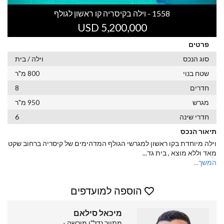
1558 - וילה בקיסריה קו ראשון לגולף
USD 5,200,000
פרטים
סוג הנכס
וילה / בית
שטח בנוי
800 מ"ר
חדרים
8
מגרש
950 מ"ר
חדרי שינה
6
תיאור הנכס
וילה מיוחדת בקו ראשון למגרשי הגולף המדהימים של קיסריה ברחוב שקט
מאד וללא מוצא , בית גד
...
המשך...
הוספה למועדפים
מיכאל סילאם
מתווך נדל"ן מורשה -