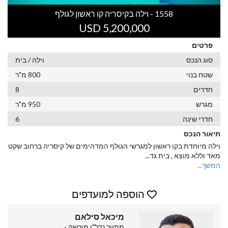
1558 - וילה בקיסריה קו ראשון לגולף
USD 5,200,000
פרטים
סוג הנכס
וילה / בית
שטח בנוי
800 מ"ר
חדרים
8
מגרש
950 מ"ר
חדרי שינה
6
תיאור הנכס
וילה מיוחדת בקו ראשון למגרשי הגולף המדהימים של קיסריה ברחוב שקט
מאד וללא מוצא , בית גד
...
המשך...
הוספה למועדפים
מיכאל סילאם
מתווך נדל"ן מורשה -