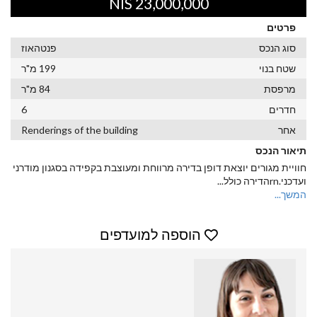
23,000,000 NIS
פרטים
סוג הנכס
פנטהאוז
שטח בנוי
199 מ"ר
מרפסת
84 מ"ר
חדרים
6
אחר
Renderings of the building
תיאור הנכס
חוויית מגורים יוצאת דופן בדירה מרווחת ומעוצבת בקפידה בסגנון מודרני
ועדכני.rnהדירה כולל
...
המשך...
הוספה למועדפים