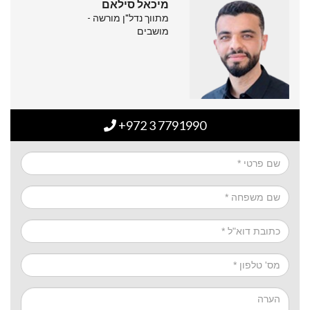
מיכאל סילאם
מתווך נדל"ן מורשה -
מושבים
+972 3 7791990