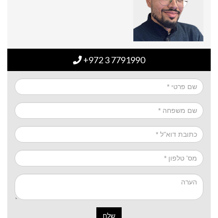
+972 3 7791990
שלח