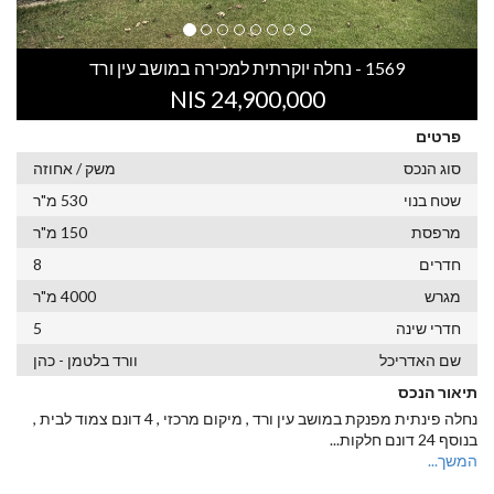
1569 - נחלה יוקרתית למכירה במושב עין ורד
24,900,000 NIS
פרטים
סוג הנכס
משק / אחוזה
שטח בנוי
530 מ"ר
מרפסת
150 מ"ר
חדרים
8
מגרש
4000 מ"ר
חדרי שינה
5
שם האדריכל
וורד בלטמן - כהן
תיאור הנכס
נחלה פינתית מפנקת במושב עין ורד , מיקום מרכזי , 4 דונם צמוד לבית ,
בנוסף 24 דונם חלקות
...
המשך...