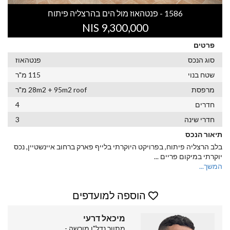
1586 - פנטהאוז מול הים בהרצליה פיתוח
9,300,000 NIS
פרטים
סוג הנכס
פנטהאוז
שטח בנוי
115 מ"ר
מרפסת
28m2 + 95m2 roof מ"ר
חדרים
4
חדרי שינה
3
תיאור הנכס
בלב הרצליה פיתוח, בפרויקט היוקרתי בלייף פארק ברחוב איינשטיין, נכס
יוקרתי במיקום פריים
...
המשך...
הוספה למועדפים
מיכאל דרעי
מתווך נדל"ן מורשה -