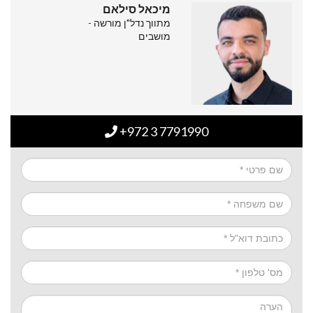
מיכאל סילאם
מתווך נדל"ן מורשה -
מושבים
+972 3 7791990