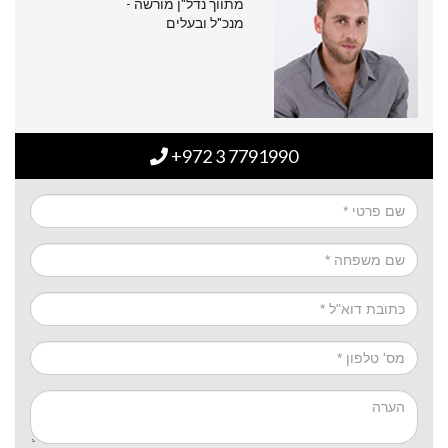
מתווך נדל"ן מורשה -
מנכ"ל ובעלים
+972 3 7791990