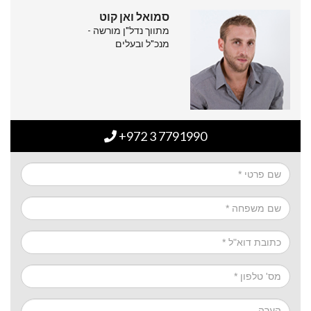
סמואל ואן קוט
מתווך נדל"ן מורשה -
מנכ"ל ובעלים
+972 3 7791990