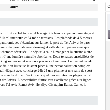
chambres à coucher
4
C
autre
ur Infinity à Tel Aviv au 43e étage. Ce bien occupe un demi étage et
310 m² intérieurs et 54 m² de terrasses. Les plafonds de 4.5 mètres
 panoramiques s’étendent sur la mer le port de Tel Aviv et le parc
suite parentale avec dressing et salle de bain privée ainsi que
chambre sécurisée. Le séjour la salle à manger et la cuisine à aire
ent d’une lumière naturelle abondante. Deux terrasses ensoleillées de
king souterrain et une cave privée sont incluses. Le bien est vendu
 finition luxueuse laissant place à une personnalisation complète.
ll élégant avec concierge 24h 24 une piscine et une salle de sport
 de marche du parc Yarkon et à quelques minutes des plages de Tel
 des loisirs. L’accessibilité future sera excellente grâce aux lignes
s vers Tel Aviv Ramat Aviv Herzliya Givatayim Ramat Gan et la