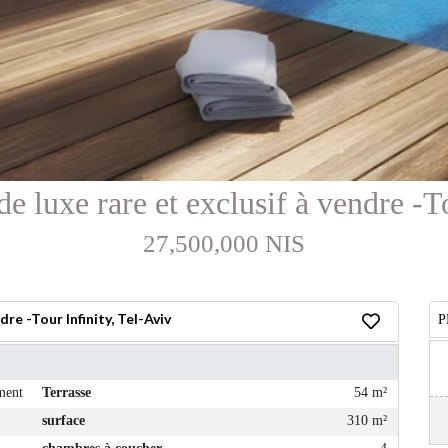
 luxe rare et exclusif à vendre -To
27,500,000 NIS
re -Tour Infinity, Tel-Aviv
P
ment
Terrasse
54 m²
surface
310 m²