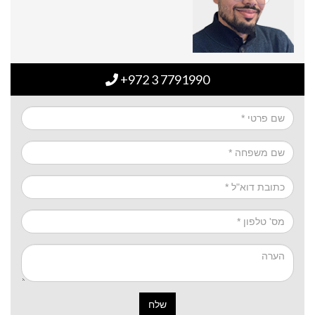
+972 3 7791990
שלח