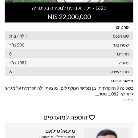
1621 - וילה יוקרתית למכירה בקיסריה
22,000,000 NIS
פרטים
סוג הנכס
וילה / בית
שטח בנוי
500 מ"ר
חדרים
8
מגרש
1082 מ"ר
חדרי שינה
6
תיאור הנכס
בשכונה 9 היוקרתית , בן מגרשי הגולף לים , מוצעת וילה יוקרתית על מגרש
גדול של 1,082 מטר,
...
המשך...
הוספה למועדפים
מיכאל סילאם
מתווך נדל"ן מורשה -