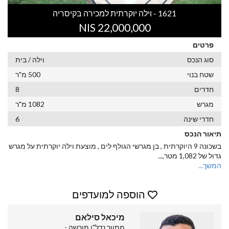
1621 - וילה יוקרתית למכירה בקיסריה
22,000,000 NIS
פרטים
סוג הנכס
וילה / בית
שטח בנוי
500 מ"ר
חדרים
8
מגרש
1082 מ"ר
חדרי שינה
6
תיאור הנכס
בשכונה 9 היוקרתית , בן מגרשי הגולף לים , מוצעת וילה יוקרתית על מגרש
גדול של 1,082 מטר,
...
המשך...
הוספה למועדפים
מיכאל סילאם
מתווך נדל"ן מורשה -