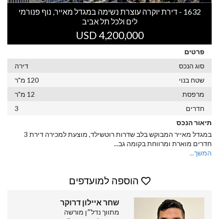
1632 - דירת יוקרה עוצרת נשימה במגדל מאייר, נוף פנורמי
לים ולכל תל אביב
USD 4,200,000
פרטים
סוג הנכס
דירה
שטח בנוי
120 מ"ר
מרפסת
12 מ"ר
חדרים
3
תיאור הנכס
במגדל מאייר המבוקש בלב שדרות רוטשילד, מוצעת למכירה דירת 3
חדרים מוארת ומרווחת בקומה גב
...
המשך...
הוספה למועדפים
שחר איילון דרוקר
מתווך נדל״ן מורשה