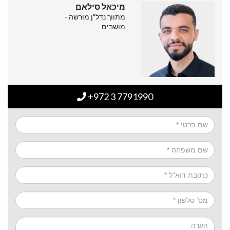
מיכאל סילאם
מתווך נדל"ן מורשה -
מושבים
+972 3 7791990