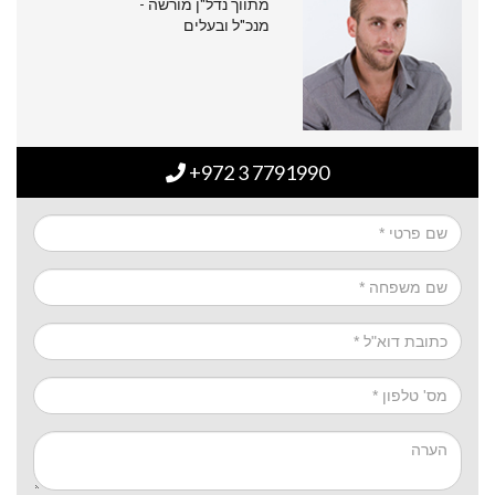
מתווך נדל"ן מורשה -
מנכ"ל ובעלים
+972 3 7791990