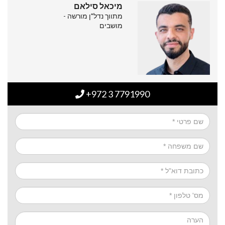
מיכאל סילאם
מתווך נדל"ן מורשה -
מושבים
+972 3 7791990