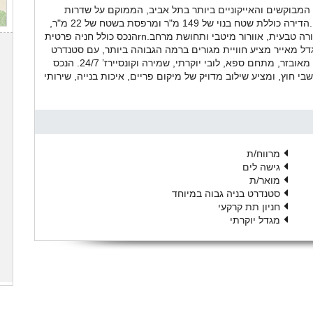
 המבוקשים והאייקוניים ביותר בתל אביב, הממוקם על שדרות
רוטשילד, מיקום מרכזי, יציב ובעל ביקוש גבוה לאורך זמן.הדירה כוללת שטח בנוי של 149 מ"ר ומרפסת בשטח של 22 מ"ר,
בקומה גבוהה עם כיווני אוויר צפון, מזרח, המעניקים תאורה טבעית, אוורור מיטבי ותחושת מרחב.rnהנכס כולל חניה פרטית
גדל מאייר מציע חוויית מגורים ברמה הגבוהה ביותר, עם סטנדרט
בנייה מוקפד ושירותים מלאים, בריכת שחייה, חדר כושר מאובזר, מתחם ספא, לובי יוקרתי, שמירה וקונסיירז’ 24/7. הנכס
 חוץ, ומציע שילוב מדויק של מיקום פריים, איכות בנייה, שירותי
מרווח/ת
גישה לים
מואר/ת
סטנדרט בניה גבוה במיוחד
חניון תת קרקעי
מגדל יוקרתי