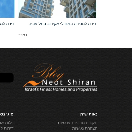
גוף תל אביב
דירה למכירה במגדלי אקירוב בתל אביב
דירה למכ
70,000 NIS
נמכר
נאות שירן
סוגי נכ
תקנון / מדיניות פרטיות
וילות או
הצהרת נגישות
דירות ל