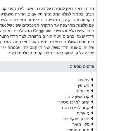
דירה יוצאת דופן למכירה על הקו הראשון לים, בפרויקט
היקפיות עם דק עץ, המציעות נוף פתוח ורציף לים ולעיר
עם חלונות מהרצפה עד התקרה המכניסים שפע של אור ט
חיפוי שיש מלא ומכשירי nau
חדרי שינה, בהם סוויטת הורים מרווחת, לצד חדרי רחצה
יוקרה על קו החוף באחד הפרויקטים הבולטים בעיר.
פרטים נוספים
ענק/ית
משופץ
מרווח/ת
קו ראשון לים
קרוב למרכז מסחרי
קרוב לבית כנסת
מואר/ת
תכנון פונקציונלי
סלון מואר
מטבח מפואר