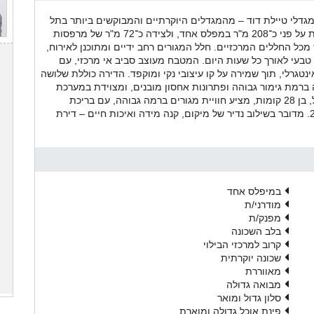
 מגדלי טיילת דוד – מהמגדלים היוקרתיים והמבוקשים ביותר בתל
אביב, בסמוך למלון קמפינסקי תל אביב. הדירה משתרעת על פני כ־208 מ"ר במפלס אחד, ולצידה כ־72 מ"ר של מרפסות
 מכל החללים המרכזיים. חלל המגורים רחב ידיים ומתוכנן לאירוח,
בעי לאורך כל שעות היום. המטבח מעוצב סביב אי מרכזי, עם
Gagge המשולבים באופן אינטגרלי, תוך שמירה על קו עיצובי נקי ומוקפד. הדירה כוללת שלושה
 ברמת גימור גבוהה ופתרונות אחסון מובנים, ומצוידת במערכת
בית חכם השולטת בתאורה, מיזוג אוויר ואבטחה. המגדל, בן 28 קומות, מציע חוויית מגורים ברמה גבוהה, עם בריכת
שחייה, סאונה, חדר כושר, שירותי קונסיירז' ואבטחה 24/7. מדובר בשילוב נדיר של מיקום, קנה מידה ואיכות חיים – דירת
במיפלס אחד
מודרני/ת
מפנק/ת
בלב השכונה
קרוב למרכזי הבילוי
שכונה יוקרתית
מאווררת
מבואה גדולה
סלון גדול ומואר
פינת אוכל גדולה ומוארת