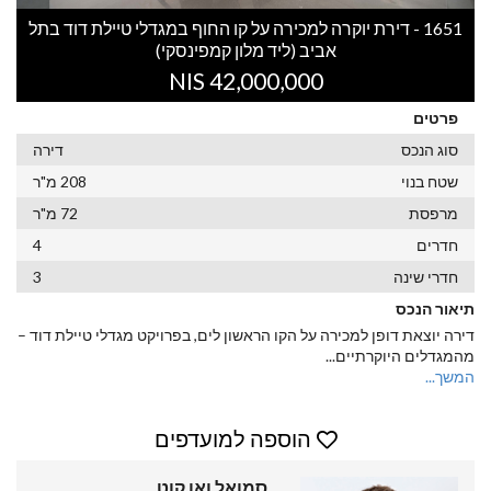
1651 - דירת יוקרה למכירה על קו החוף במגדלי טיילת דוד בתל
אביב (ליד מלון קמפינסקי)
42,000,000 NIS
פרטים
סוג הנכס
דירה
שטח בנוי
208 מ"ר
מרפסת
72 מ"ר
חדרים
4
חדרי שינה
3
תיאור הנכס
דירה יוצאת דופן למכירה על הקו הראשון לים, בפרויקט מגדלי טיילת דוד –
מהמגדלים היוקרתיים
...
המשך...
הוספה למועדפים
סמואל ואן קוט