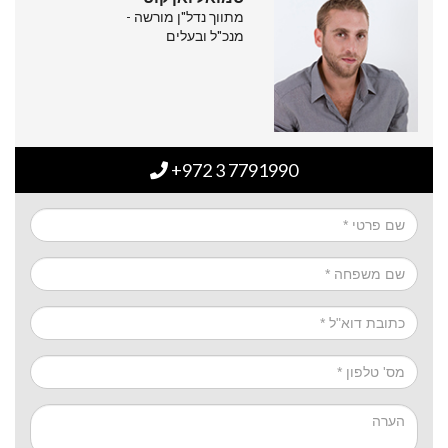
מתווך נדל"ן מורשה -
מנכ"ל ובעלים
+972 3 7791990