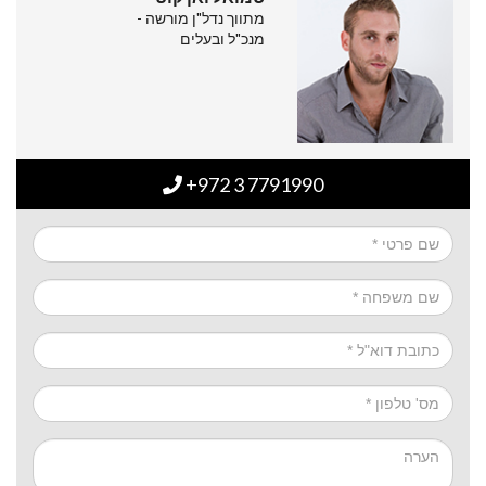
מתווך נדל"ן מורשה -
מנכ"ל ובעלים
+972 3 7791990