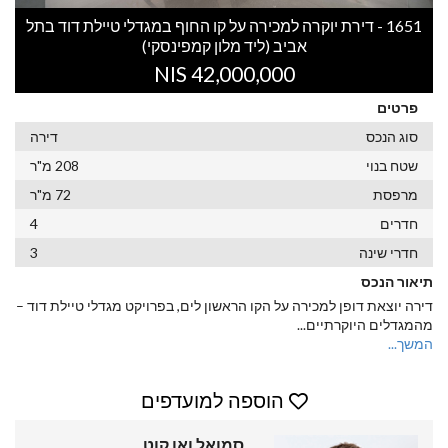
1651 - דירת יוקרה למכירה על קו החוף במגדלי טיילת דוד בתל
אביב (ליד מלון קמפינסקי)
42,000,000 NIS
פרטים
סוג הנכס
דירה
שטח בנוי
208 מ"ר
מרפסת
72 מ"ר
חדרים
4
חדרי שינה
3
תיאור הנכס
דירה יוצאת דופן למכירה על הקו הראשון לים, בפרויקט מגדלי טיילת דוד –
מהמגדלים היוקרתיים
...
המשך...
הוספה למועדפים
סמואל ואן קוט