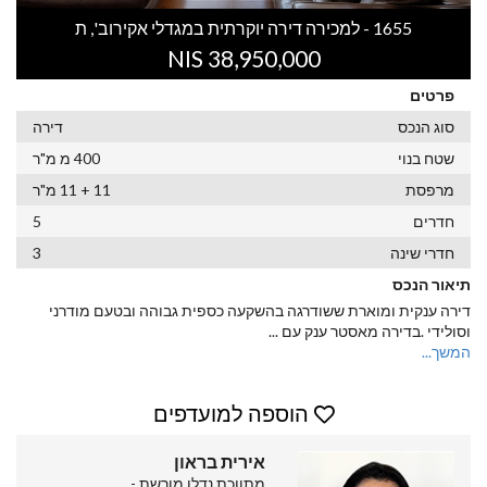
1655 - למכירה דירה יוקרתית במגדלי אקירוב', ת
38,950,000 NIS
פרטים
סוג הנכס
דירה
שטח בנוי
400 מ מ"ר
מרפסת
11 + 11 מ"ר
חדרים
5
חדרי שינה
3
תיאור הנכס
דירה ענקית ומוארת ששודרגה בהשקעה כספית גבוהה ובטעם מודרני
וסולידי .בדירה מאסטר ענק עם
...
המשך...
הוספה למועדפים
אירית בראון
מתווכת נדלן מורשת -