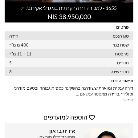
1655 - למכירה דירה יוקרתית במגדלי אקירוב', ת
38,950,000 NIS
פרטים
סוג הנכס
דירה
שטח בנוי
400 מ מ"ר
מרפסת
11 + 11 מ"ר
חדרים
5
חדרי שינה
3
תיאור הנכס
דירה ענקית ומוארת ששודרגה בהשקעה כספית גבוהה ובטעם מודרני
וסולידי .בדירה מאסטר ענק עם
...
המשך...
הוספה למועדפים
אירית בראון
מתווכת נדלן מורשת -