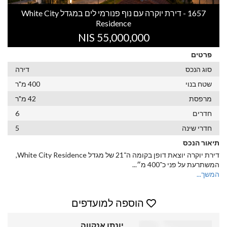
1657 - דירת יוקרה עם נוף פנורמי לים במגדל White City
Residence
55,000,000 NIS
פרטים
סוג הנכס
דירה
שטח בנוי
400 מ"ר
מרפסת
42 מ"ר
חדרים
6
חדרי שינה
5
תיאור הנכס
דירת יוקרה יוצאת דופן בקומה ה־21 של מגדל White City Residence,
המשתרעת על פני כ־400 מ״
...
המשך...
הוספה למועדפים
יונתן אנקווה