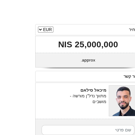
יר
25,000,000 NIS
approx.
ר קשר
מיכאל סילאם
מתווך נדל"ן מורשה -
מושבים