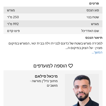
פרטים
סוג הנכס
מגרש
שטח בנוי
250 מ"ר
מגרש
992 מ"ר
שם האדריכל
פיצו קדם
תיאור הנכס
למכירה מגרש בשטח של כדונם לבניית וילה בבית ינאי, המגרש במיקום
מצוין - על הצוק במיקום ה
...
המשך...
הוספה למועדפים
מיכאל סילאם
מתווך נדל"ן מורשה -
מושבים