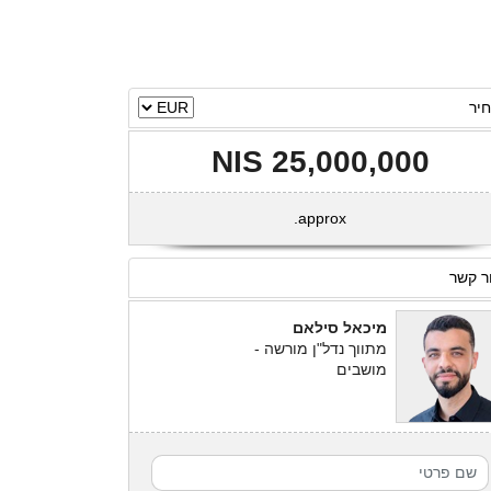
יר
25,000,000 NIS
approx.
ר קשר
מיכאל סילאם
מתווך נדל"ן מורשה -
מושבים