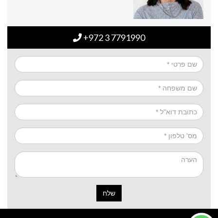
+972 3 7791990
שלח