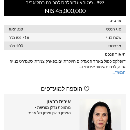
997 - פנטהאוז דופלקס למכירה בתל אביב
45,000,000 NIS
פרטים
סוג הנכס
פנטהאוז
שטח בנוי
716 נטו מ"ר
מרפסת
100 מ"ר
תיאור הנכס
דופלקס כפול באחד המגדלים היוקרתיים בפארק צמרת, סטנדרט בנייה
גבוה, לרבות גימור איכותי ו
...
המשך...
הוספה למועדפים
אירית בראון
מתווכת נדלן מורשת -
הצפון הישן וצפון תל אביב