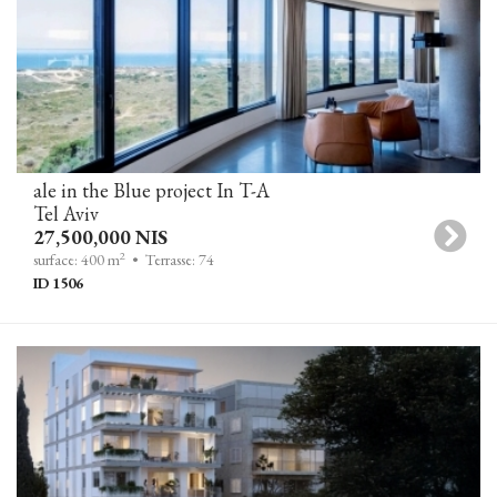
ale in the Blue project In T-A
Tel Aviv
27,500,000 NIS
2
surface: 400 m
• Terrasse: 74
ID 1506