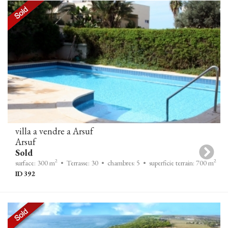
villa a vendre a Arsuf
Arsuf
Sold
2
2
surface: 300 m
• Terrasse: 30
• chambres: 5
• superficie terrain: 700 m
ID 392