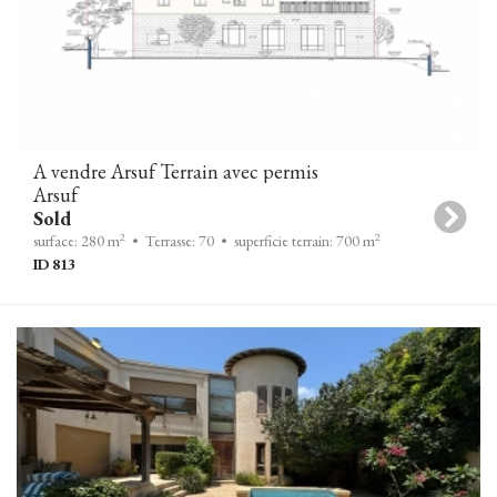
A vendre Arsuf Terrain avec permis
Arsuf
Sold
2
2
surface: 280 m
• Terrasse: 70
• superficie terrain: 700 m
ID 813