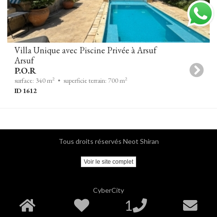
Villa Unique avec Piscine Privée à Arsuf
Arsuf
P.O.R
2
2
surface: 340 m
• superficie terrain: 700 m
ID 1612
Tous droits réservés Neot Shiran
Voir le site complet
CyberCity
1