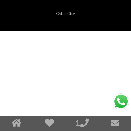
CyberCity
1